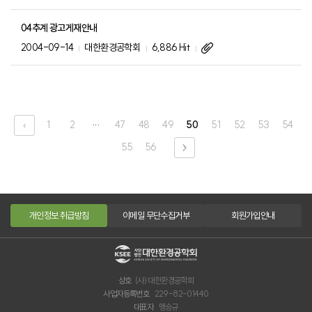
04추계 광고게재안내
2004-09-14
대한환경공학회
6,886 Hit
...
‹
1
2
47
48
49
50
51
52
53
54
55
56
›
개인정보 취급방침
이메일 무단수집거부
회원가입안내
상호
(사) 대한환경공학회
사업자등록번호
229-82-01440
대표자
맹승규