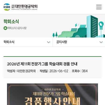
메
뉴
열
기
학회소식
학회소식
>
공지사항
학회소식
공지사항
2026년 제11회 전문가그룹 학술대회 경품 안내
작성자 :
대한환경공학회
작성일 :
2026-06-02
조회수 :
384