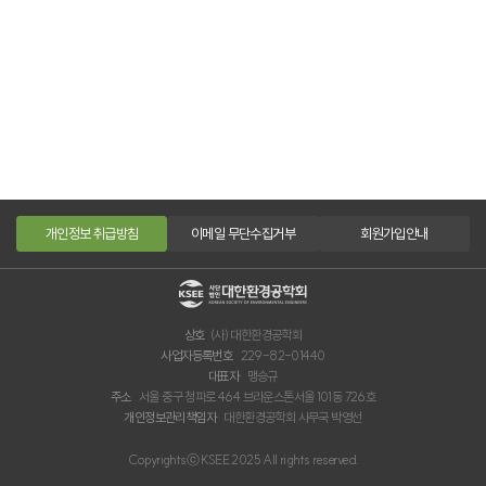
개인정보 취급방침
이메일 무단수집거부
회원가입안내
상호
(사) 대한환경공학회
사업자등록번호
229-82-01440
대표자
맹승규
주소
서울 중구 청파로 464 브라운스톤서울 101동 726호
개인정보관리책임자
대한환경공학회 사무국 박영선
Copyrightsⓒ KSEE 2025 All rights reserved.