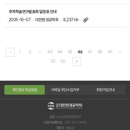
추계학술연구발표회 일정표 안내
2005-10-07
대한환경공학회
8,237 Hit
...
...
‹
1
2
43
44
45
46
47
48
49
55
56
›
개인정보 취급방침
이메일 무단수집거부
회원가입안내
상호
(사) 대한환경공학회
사업자등록번호
229-82-01440
대표자
맹승규