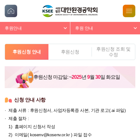
후원안내
후원 안내
후원신청 조회 및
후원신청 안내
후원신청
수정
후원신청 마감일: ~
2025
년
9
월
30
일 화요일
신청 안내 사항
제출 서류 : 후원신청서, 사업자등록증 사본, 기관 로고(.ai 파일)
제출 절차 :
홈페이지 신청서 작성
이메일(
kosenv@kosenv.or.kr
) 파일 접수