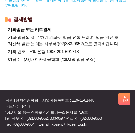
※ 환경정책에 따라 현수막 및 배너 제작을 최소화 합니다. 환경을 생각하여 협조
부탁드립니다.
결제방법
계좌입금 또는 카드결제
계좌 입금의 경우 하기 계좌로 입금 요청 드리며. 입금 완료 후
계산서 발급 문의는 사무국((02)383-9652)으로 연락바랍니다
계좌 번호 : 우리은행 1005-201-691718
예금주 : (사)대한환경공학회 (*회사명 입금 권장)
▲
(사) 대한환경공학회
사업자등록번호 : 229-82-01440
TOP
대표자 : 강석태
4510 서울 중구 청파로 464 브라운스톤서울 726호
Tel
사무국 : (02)383-9652, 383-9697 편집국 : (02)383-9653
Fax
(02)383-9654
E-mail
kosenv@kosenv.or.kr