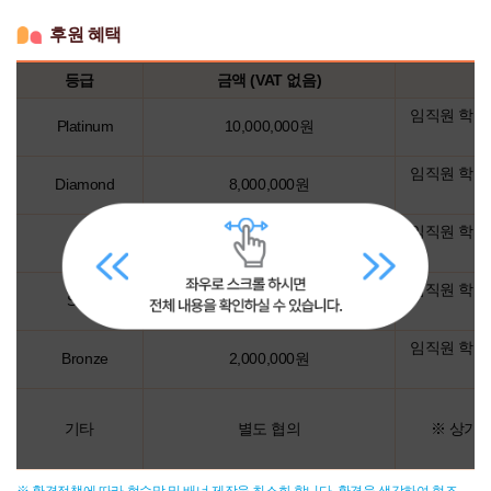
후원 혜택
등급
금액 (VAT 없음)
후
임직원 학술대
Platinum
10,000,000원
원
혜
임직원 학술대
택
Diamond
8,000,000원
임직원 학술대
Gold
6,000,000원
임직원 학술대
Silver
4,000,000원
임직원 학술대
Bronze
2,000,000원
기타
별도 협의
※ 상기 