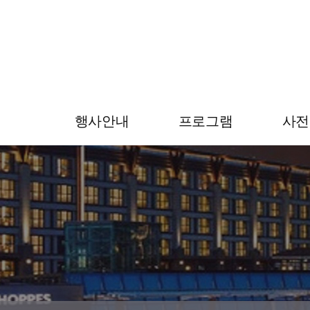
행사안내
프로그램
사전
초대의 글
프로그램
사전등
학술위원회
사전
공지사항
사전등록
영수증