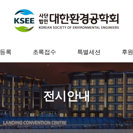
등록
초록접수
특별세션
후
록 안내
초록접수 안내
특별세션 안내
후원
등록
초록접수
후원
전시안내
 조회 및
초록접수 조회 및
후원 
 출력
수정