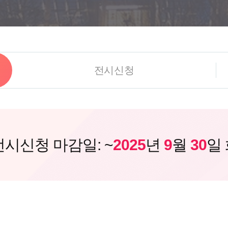
전시신청
전시신청 마감일: ~
2025
년
9
월
30
일