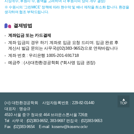
시상개수, 후원사 수, 총액을 고려하여 각 후원사의 상의 개수 결정)
※ 수원시의 ‘그린MICE’ 정책에 따라 현수막 및 배너 제작을 최소화 합니다. 환경을
생각하여 협조 부탁드립니다.
결제방법
계좌입금 또는 카드결제
계좌 입금의 경우 하기 계좌로 입금 요청 드리며. 입금 완료 후
계산서 발급 문의는 사무국((02)383-9652)으로 연락바랍니다
계좌 번호 : 우리은행 1005-201-691718
예금주 : (사)대한환경공학회 (*회사명 입금 권장)
▲
(사) 대한환경공학회
사업자등록번호 : 229-82-01440
TOP
대표자 : 맹승규
4510 서울 중구 청파로 464 브라운스톤서울 726호
Tel
사무국 : (02)383-9652, 383-9697 편집국 : (02)383-9653
Fax
(02)383-9654
E-mail
kosenv@kosenv.or.kr