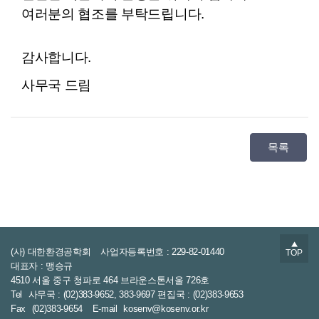
여러분의 협조를 부탁드립니다.
감사합니다.
사무국 드림
목록
▲
(사) 대한환경공학회
사업자등록번호 : 229-82-01440
TOP
대표자 : 맹승규
4510 서울 중구 청파로 464 브라운스톤서울 726호
Tel
사무국 : (02)383-9652, 383-9697 편집국 : (02)383-9653
Fax
(02)383-9654
E-mail
kosenv@kosenv.or.kr