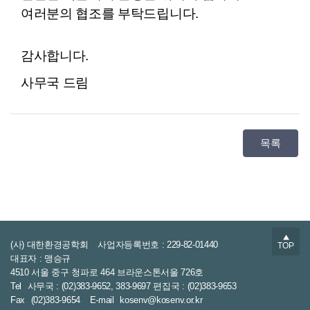
여러분의 협조를 부탁드립니다.
감사합니다.
사무국 드림
목록
▲
(사) 대한환경공학회
사업자등록번호 : 229-82-01440
TOP
대표자 : 맹승규
4510 서울 중구 청파로 464 브라운스톤서울 726호
Tel
사무국 : (02)383-9652, 383-9697 편집국 : (02)383-9653
Fax
(02)383-9654
E-mail
kosenv@kosenv.or.kr