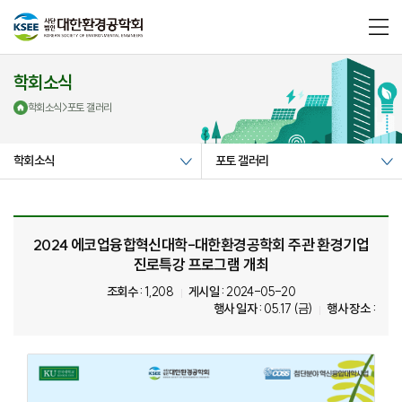
메
뉴
열
기
학회소식
학회소식
>
포토 갤러리
학회소식
포토 갤러리
2024 에코업융합혁신대학-대한환경공학회 주관 환경기업
진로특강 프로그램 개최
조회수 :
1,208
게시일 :
2024-05-20
행사 일자 :
05.17 (금)
행사 장소 :