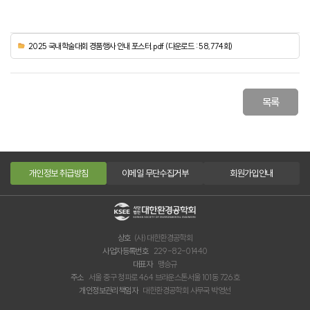
2025 국내학술대회 경품행사 안내 포스터.pdf (다운로드 : 58,774회)
목록
개인정보 취급방침
이메일 무단수집거부
회원가입안내
상호
(사) 대한환경공학회
사업자등록번호
229-82-01440
대표자
맹승규
주소
서울 중구 청파로 464 브라운스톤서울 101동 726호
개인정보관리책임자
대한환경공학회 사무국 박영선