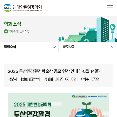
메
뉴
열
기
학회소식
학회소식
>
공지사항
학회소식
공지사항
2025 두산연강환경학술상 공모 연장 안내(~8월 14일)
작성자 :
대한환경공학회
작성일 :
2025-06-02
조회수 :
1,788