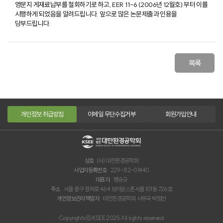
영문지 게재료납부를 철회하기로 하고, EER 11-6 (2006년 12월호) 부터 이를
시행하게 되었음을 알려드립니다. 앞으로 많은 논문제출과 인용을
당부드립니다.
목록
개인정보 취급방침
이메일 무단수집거부
회원가입안내
상호
(사) 대한환경공학회
사업자등록번호
229-82-01440
대표자
맹승규
주소
서울 중구 청파로 464 브라운스톤서울 101동 726호
개인정보관리책임자
대한환경공학회 사무국 박영선
Copyrightsⓒ KSEE 2025 All rights reserved.