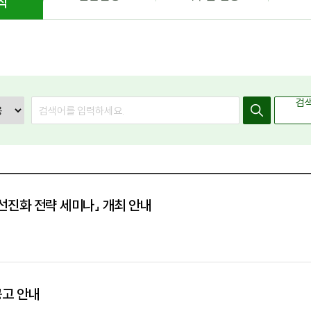
식
검
검
색
선진화 전략 세미나」 개최 안내
공고 안내