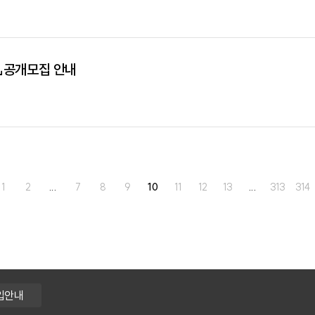
」공개모집 안내
...
...
1
2
7
8
9
10
11
12
13
313
314
입안내