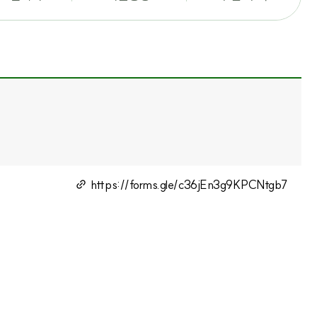
https://forms.gle/c36jEn3g9KPCNtgb7