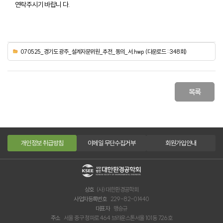
연락주시기 바랍니 다.
070525_경기도 광주_설계자문위원_추전_동의_서.hwp (다운로드 : 348회)
목록
개인정보 취급방침
이메일 무단수집거부
회원가입안내
상호
(사) 대한환경공학회
사업자등록번호
229-82-01440
대표자
맹승규
주소
서울 중구 청파로 464 브라운스톤서울 101동 726호