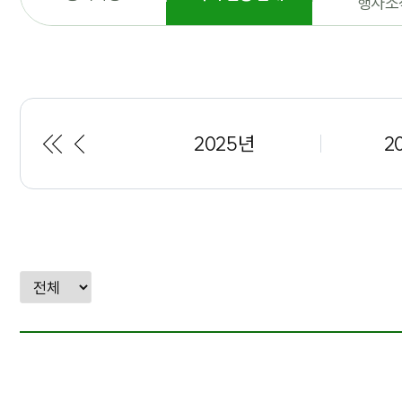
행사소
처
이
2025년
2
음
전