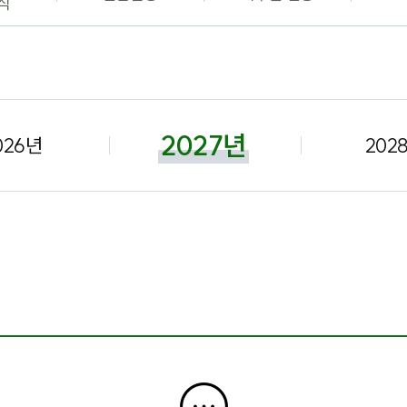
식
2027년
026년
202