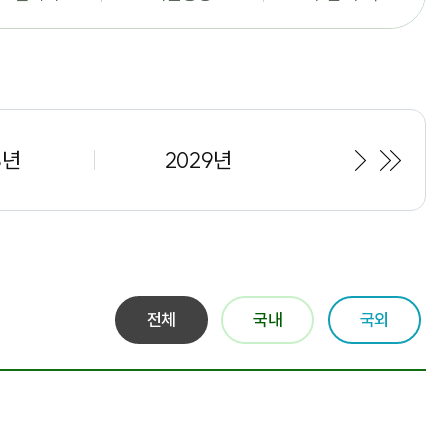
다
마
8년
2029년
음
지
막
전체
국내
국외